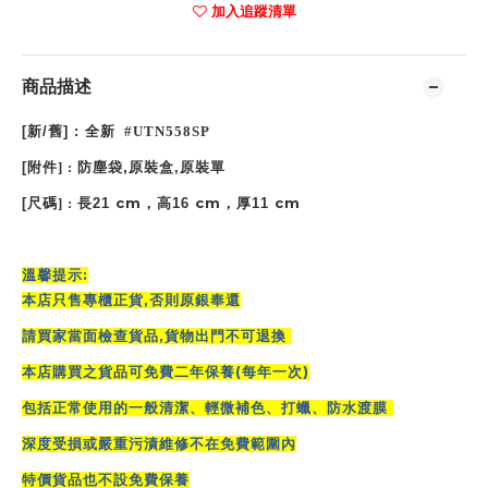
加入追蹤清單
商品描述
[
新
/
舊
] :
全新 #UTN558SP
,
[
附件
] :
防塵袋
原裝盒
,
原裝單
cm
cm
cm
[
尺碼
] :
長21
，高16
，厚11
:
溫馨提示
,
本店只售專櫃正貨
否則原銀奉還
,
請買家當面檢查貨品
貨物出門不可退換
(
)
本店購買之貨品可免費二年保養
每年一次
包括正常使用的一般清潔、輕微補色、打蠟、防水渡膜
深度受損或嚴重污漬維修不在免費範圍內
特價貨品也不設免費保養