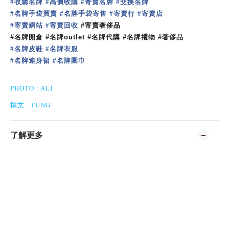
收購名牌
高價收購
寄賣名牌
交換名牌
#
#
#
#
名牌手袋買賣
名牌手袋寄售
寄賣行
寄賣店
#
#
#
#
寄賣網站
寄賣回收
#
#
#
寄賣奢侈品
#
名牌開倉
#
名牌
outlet #
名牌代購
#
名牌禮物
#
奢侈品
名牌皮鞋
名牌衣服
#
#
名牌連身裙
名牌圍巾
#
#
PHOTO : ALI
:
撰文
TUNG
了解更多