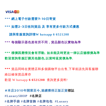
7-10
***
網上電子付款需要
日寄貨
2-3
***
如需
日收到貨品 及 享有更多付款方式優惠
請與客服查詢詳情
W
hatsapp
6 6521208
***
每個顯示器色差有所不同，貨品顏色以實物為準
,
*
**
標價因應情況會有浮動
如未能及時更改一律以店舖標價為準
,
歡迎查詢客服訂購其他顏色
以當時返貨價為準
.
,
***
貨品同時在實體店和多個購物平台出售
下單前請先與客服聯
絡以確保貨品庫存
!
歡迎
W
hatsapp
6 6521208
查詢更多資料
#
本店
2010
年開業至今
,
連續獲得正版正貨
標誌
#
LuxurySHOP
#
名牌店
名牌手袋
名牌首飾
名牌包包
#
#
#
#
Luxury