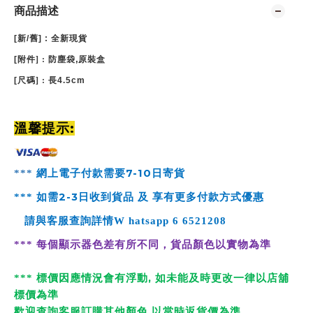
商品描述
[
新
/
舊
] :
全新現貨
,
[
附件
] :
防塵袋
原裝盒
[
尺碼
] :
長4.5cm
:
溫馨提示
7-10
***
網上電子付款需要
日寄貨
2-3
***
如需
日收到貨品 及 享有更多付款方式優惠
請與客服查詢詳情
W
hatsapp
6 6521208
***
每個顯示器色差有所不同，貨品顏色以實物為準
,
*
**
標價因應情況會有浮動
如未能及時更改一律以店舖
標價為準
,
歡迎查詢客服訂購其他顏色
以當時返貨價為準
.