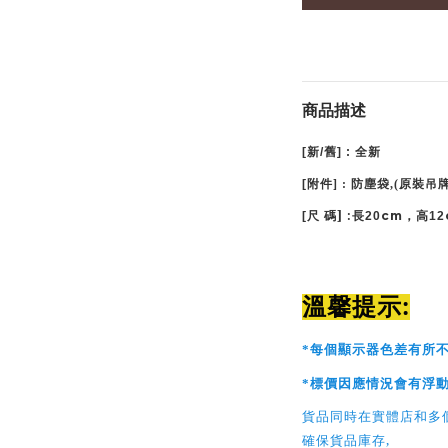
商品描述
[
新
/
舊
] :
全新
[
附件
] : 防塵袋,(原裝吊牌
] :
cm
[
尺
碼
長20
，高12
:
溫馨提示
*
每個顯示器色差有所
*
標價因應情況會有浮
貨品同時在實體店和多
,
確保貨品庫存