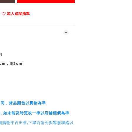
加入追蹤清單
)
cm
2cm
，厚
.
不同，貨品顏色以實物為準
,
.
動
如未能及時更改一律以店舖標價為準
,
個購物平台出售
下單前請先與客服聯絡以