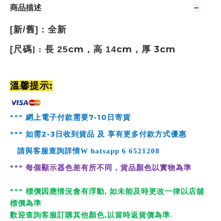
商品描述
[
新
/
舊
] :
全新
cm
cm
3cm
[
尺碼
] :
長 25
，高 14
，厚
:
溫馨提示
7-10
***
網上電子付款需要
日寄貨
2-3
***
如需
日收到貨品 及 享有更多付款方式優惠
請與客服查詢詳情
W
hatsapp
6 6521208
***
每個顯示器色差有所不同，貨品顏色以實物為準
,
*
**
標價因應情況會有浮動
如未能及時更改一律以店舖
標價為準
,
歡迎查詢客服訂購其他顏色
以當時返貨價為準
.