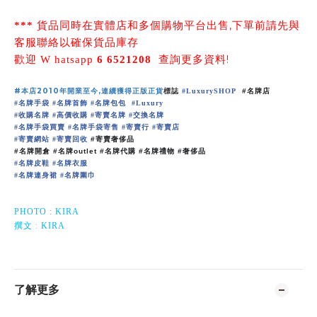
,
***
貨品同時在實體店和多個購物平台出售
下單前請先與
客服聯絡以確保貨品庫存
!
歡迎
W
hatsapp
6 6521208
查詢更多資料
#
本店
2010
年開業至今
,
連續
獲
得正版正貨
標誌
#
LuxurySHOP
#
名牌店
名牌手袋
名牌首飾
名牌包包
#
#
#
#
Luxury
收購名牌
高價收購
寄賣名牌
交換名牌
#
#
#
#
名牌手袋買賣
名牌手袋寄售
寄賣行
寄賣店
#
#
#
#
寄賣網站
寄賣回收
#
#
#
寄賣奢侈品
#
名牌開倉
#
名牌
outlet #
名牌代購
#
名牌禮物
#
奢侈品
名牌皮鞋
名牌衣服
#
#
名牌連身裙
名牌圍巾
#
#
PHOTO : KIRA
:
撰文
KIRA
了解更多