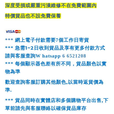
深度受損或嚴重污漬維修不在免費範圍內
特價貨品也不設免費保養
***
網上電子付款需要
7
個工作日寄貨
1~2
***
急需
日收到貨品及享有更多付款方式
請與客服查詢
W
hatsapp
6 6521208
***
每個顯示器色差有所不同，貨品顏色以實
物為準
,
歡迎查詢客服訂購其他顏色
以當時返貨價為
.
準
,
***
貨品同時在實體店和多個購物平台出售
下
單前請先與客服聯絡以確保貨品庫存