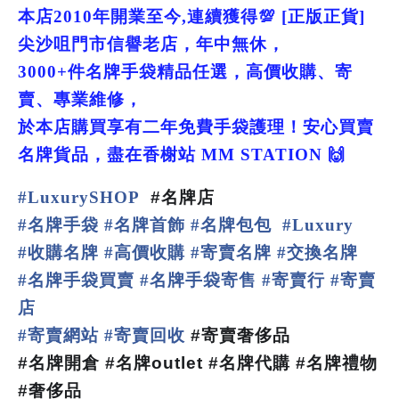
本店
2010
年開業至今
,
連續獲得
💯
[
正版正貨
]
尖沙咀門市信譽老店，年中無休，
3
000+
件名牌手袋精品任選，高價收購、寄
賣、專業維修，
於本店購買享有二年免費手袋護理！安心買賣
名牌貨品，盡在香榭站
MM STATION
🙌
#
LuxurySHOP
#
名牌店
名牌手袋
名牌首飾
名牌包包
#
#
#
#
Luxury
收購名牌
高價收購
寄賣名牌
交換名牌
#
#
#
#
名牌手袋買賣
名牌手袋寄售
寄賣行
寄賣
#
#
#
#
店
寄賣網站
寄賣回收
#
#
#
寄賣奢侈品
#
名牌開倉
#
名牌
outlet #
名牌代購
#
名牌禮物
#
奢侈品