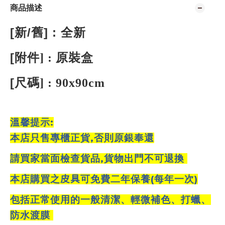
商品描述
[
/
] :
新
舊
全新
[
附件
原裝盒
] :
[
尺碼
] :
90x90cm
:
溫馨提示
,
本店只售專櫃正貨
否則原銀奉還
,
請買家當面檢查貨品
貨物出門不可退換
(
)
本店購買之
皮具
可免費二年保養
每年一次
包括正常使用的一般清潔、輕微補色、打蠟、
防水渡膜