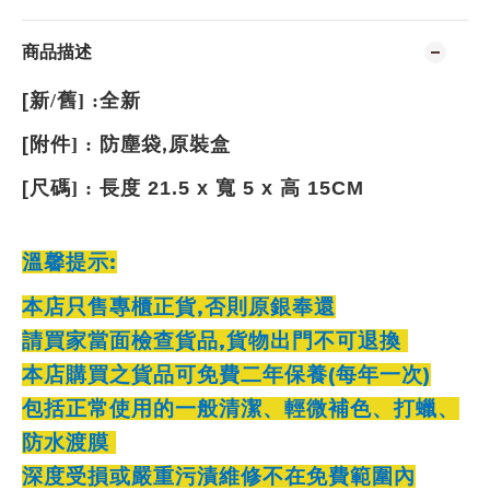
商品描述
[
新
/
舊
] :
全新
,
[
附件
] :
防塵袋
原裝盒
[
尺碼
] :
長度 21.5 x 寬 5 x 高 15CM
:
溫馨提示
,
本店只售專櫃正貨
否則原銀奉還
,
請買家當面檢查貨品
貨物出門不可退換
(
)
本店購買之貨品可免費二年保養
每年一次
包括正常使用的一般清潔、輕微補色、打蠟、
防水渡膜
深度受損或嚴重污漬維修不在免費範圍內