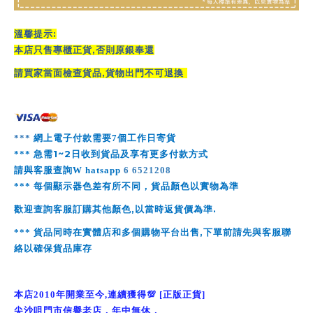
:
溫馨提示
,
本店只售專櫃正貨
否則原銀奉還
,
請買家當面檢查貨品
貨物出門不可退換
***
網上電子付款需要
7
個工作日寄貨
1~2
***
急需
日收到貨品及享有更多付款方式
請與客服查詢
W
hatsapp
6 6521208
***
每個顯示器色差有所不同，貨品顏色以實物為準
,
.
歡迎查詢客服訂購其他顏色
以當時返貨價為準
,
***
貨品同時在實體店和多個購物平台出售
下單前請先與客服聯
絡以確保貨品庫存
本店
2010
年開業至今
,
連續獲得
💯
[
正版正貨
]
尖沙咀門市信譽老店，年中無休，