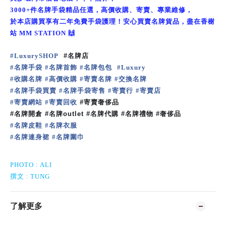
3
000+
件名牌手袋精品任選，高價收購、寄賣、專業維修，
於本店購買享有二年免費手袋護理！安心買賣名牌貨品，盡在香榭
站
MM STATION
🙌
#
LuxurySHOP
#
名牌店
名牌手袋
名牌首飾
名牌包包
#
#
#
#
Luxury
收購名牌
高價收購
寄賣名牌
交換名牌
#
#
#
#
名牌手袋買賣
名牌手袋寄售
寄賣行
寄賣店
#
#
#
#
寄賣網站
寄賣回收
#
#
#
寄賣奢侈品
#
名牌開倉
#
名牌
outlet #
名牌代購
#
名牌禮物
#
奢侈品
名牌皮鞋
名牌衣服
#
#
名牌連身裙
名牌圍巾
#
#
PHOTO :
ALI
:
撰文
TUNG
了解更多