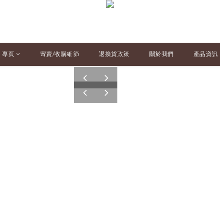
專頁
寄賣/收購細節
退換貨政策
關於我們
產品資訊
pre
nex
v
t
pre
nex
v
t