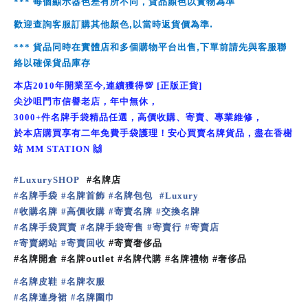
***
每個顯示器色差有所不同，貨品顏色以實物為準
,
.
歡迎查詢客服訂購其他顏色
以當時返貨價為準
,
***
貨品同時在實體店和多個購物平台出售
下單前請先與客服聯
絡以確保貨品庫存
本店
2010
年開業至今
,
連續獲得
💯
[
正版正貨
]
尖沙咀門市信譽老店，年中無休，
3
000+
件名牌手袋精品任選，高價收購、寄賣、專業維修，
於本店購買享有二年免費手袋護理！安心買賣名牌貨品，盡在香榭
站
MM STATION
🙌
#
LuxurySHOP
#
名牌店
名牌手袋
名牌首飾
名牌包包
#
#
#
#
Luxury
收購名牌
高價收購
寄賣名牌
交換名牌
#
#
#
#
名牌手袋買賣
名牌手袋寄售
寄賣行
寄賣店
#
#
#
#
寄賣網站
寄賣回收
#
#
#
寄賣奢侈品
#
名牌開倉
#
名牌
outlet #
名牌代購
#
名牌禮物
#
奢侈品
名牌皮鞋
名牌衣服
#
#
名牌連身裙
名牌圍巾
#
#