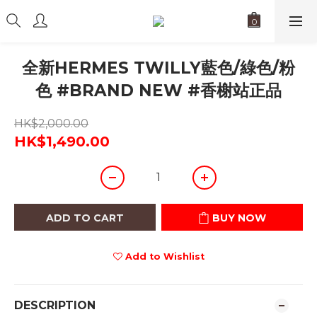
全新HERMES TWILLY藍色/綠色/粉
色 #BRAND NEW #香榭站正品
HK$2,000.00
HK$1,490.00
ADD TO CART
BUY NOW
Add to Wishlist
DESCRIPTION