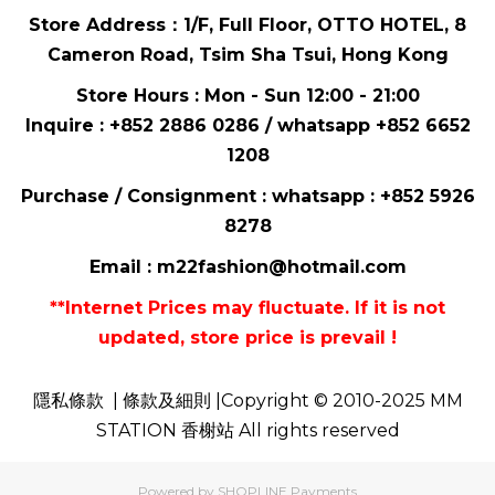
Store Address：
1/F, Full Floor,
OTTO HOTEL,
8
Cameron Road, Tsim Sha Tsui
, Hong Kong
Store Hours : Mon - Sun 12:00 - 21:00
Inquire : +852 2886 0286 / whatsapp
+852 6652
1208
Purchase / Consignment : whatsapp :
+852 5926
8278
Email :
m22fashion@hotmail.com
**Internet Prices may fluctuate. If it is not
updated, store price is prevail !
隱私條款
| 條款及細則 |Copyright © 2010-2025 MM
STATION 香榭站 All rights reserved
Powered by
SHOPLINE Payments