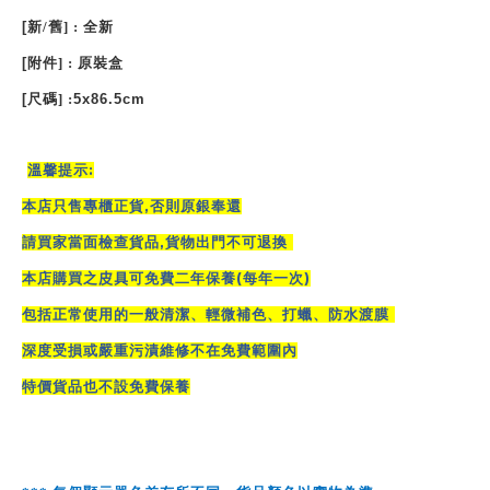
[
新
/
舊
] :
全新
[
附件
] :
原裝盒
[
尺碼
] :
5x86.5cm
:
溫馨提示
,
本店只售專櫃正貨
否則原銀奉還
,
請買家當面檢查貨品
貨物出門不可退換
(
)
本店購買之
皮具
可免費二年保養
每年一次
包括正常使用的一般清潔、輕微補色、打蠟、防水渡膜
深度受損或嚴重污漬維修不在免費範圍內
特價貨品也不設免費保養