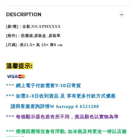
DESCRIPTION
[
新
/
舊
] :
全新,NO.XP99XXXX
,
[
附件
] :
防塵袋
原裝盒 ,原裝單
[
尺碼
] :
長21.5
×
高
15
×
厚9
cm
:
溫馨提示
7-10
***
網上電子付款需要
日寄貨
2-3
***
如需
日收到貨品 及 享有更多付款方式優惠
請與客服查詢詳情
W
hatsapp
6 6521208
***
每個顯示器色差有所不同，貨品顏色以實物為準
,
*
**
標價因應情況會有浮動
如未能及時更改一律以店舖