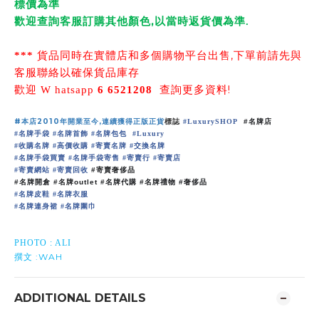
標價為準
,
歡迎查詢客服訂購其他顏色
以當時返貨價為準
.
,
***
貨品同時在實體店和多個購物平台出售
下單前請先與
客服聯絡以確保貨品庫存
!
歡迎
W
hatsapp
6 6521208
查詢更多資料
#
本店
2010
年開業至今
,
連續
獲
得正版正貨
標誌
#
LuxurySHOP
#
名牌店
名牌手袋
名牌首飾
名牌包包
#
#
#
#
Luxury
收購名牌
高價收購
寄賣名牌
交換名牌
#
#
#
#
名牌手袋買賣
名牌手袋寄售
寄賣行
寄賣店
#
#
#
#
寄賣網站
寄賣回收
#
#
#
寄賣奢侈品
#
名牌開倉
#
名牌
outlet #
名牌代購
#
名牌禮物
#
奢侈品
名牌皮鞋
名牌衣服
#
#
名牌連身裙
名牌圍巾
#
#
PHOTO : ALI
:WAH
撰文
ADDITIONAL DETAILS