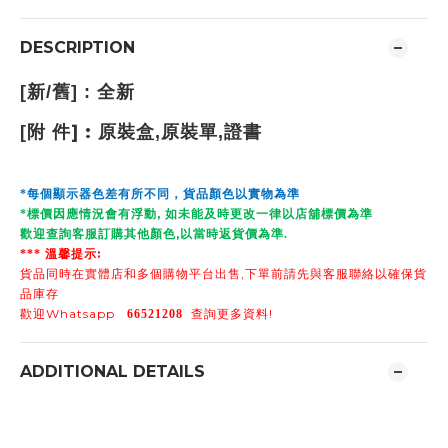
DESCRIPTION
[
新
/
舊
] :
全新
] :
[
附
件
原裝盒,原裝單,證書
*
每個顯示器色差有所不同，貨品顏色以實物為準
,
*
標價因應情況會有浮動
如未能及時更改一律以店舖標價為準
,
歡迎查詢客服訂購其他顏色
以當時返貨價為準
.
:
***
溫馨提示
,
貨品同時在實體店和多個購物平台出售
下單前請先與客服聯絡以確保貨
品庫存
Whatsapp
!
歡迎
66521208
查詢更多資料
ADDITIONAL DETAILS