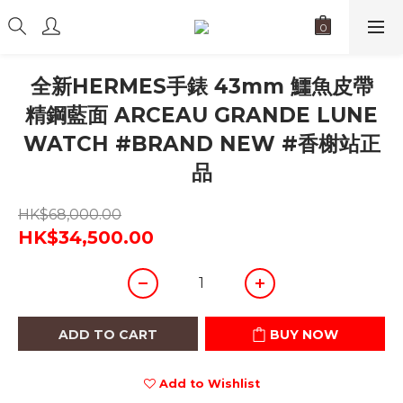
全新HERMES手錶 43mm 鱷魚皮帶
精鋼藍面 ARCEAU GRANDE LUNE
WATCH #BRAND NEW #香榭站正
品
HK$68,000.00
HK$34,500.00
ADD TO CART
BUY NOW
Add to Wishlist