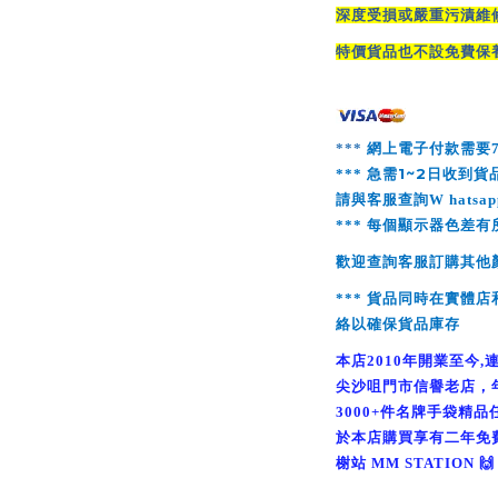
深度受損或嚴重污漬維
特價貨品也不設免費保
***
網上電子付款需要
1~2
***
急需
日收到貨
請與客服查詢
W
hatsa
***
每個顯示器色差有
歡迎查詢客服訂購其他
***
貨品同時在實體店
絡以確保貨品庫存
本店
2010
年開業至今
,
尖沙咀門市信譽老店，
3
000+
件名牌手袋精品
於本店購買享有二年免
榭站
MM STATION
🙌