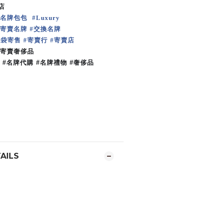
店
名牌包包
#
Luxury
寄賣名牌
交換名牌
#
手袋寄售
寄賣行
寄賣店
#
#
寄賣奢侈品
 #
名牌代購
#
名牌禮物
#
奢侈品
巾
AILS