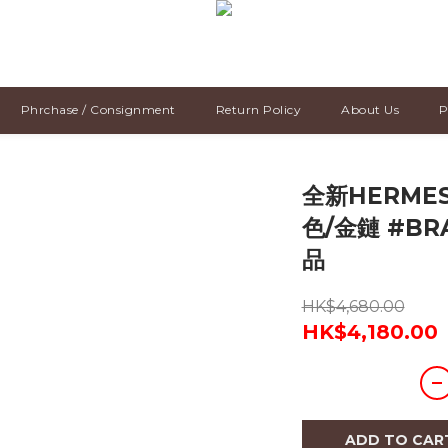
Phrchase / Consignment
Return Policy
About Us
P
全新HERMES
色/金鏈 #BR
品
HK$4,680.00
HK$4,180.00
ADD TO CAR