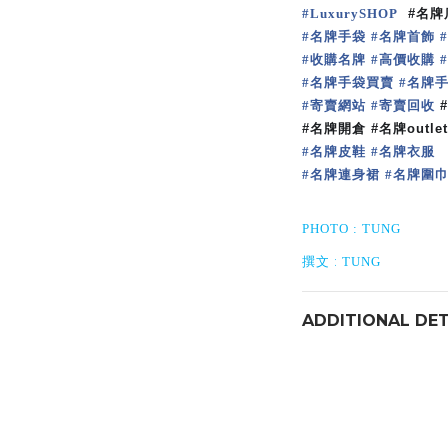
#
LuxurySHOP
#
名牌
名牌手袋
名牌首飾
#
#
#
收購名牌
高價收購
#
#
#
名牌手袋買賣
名牌
#
#
寄賣網站
寄賣回收
#
#
#
#
名牌開倉
#
名牌
outlet
名牌皮鞋
名牌衣服
#
#
名牌連身裙
名牌圍
#
#
PHOTO : TUNG
:
撰文
TUNG
ADDITIONAL DET