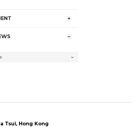
MENT
EWS
a Tsui
, Hong Kong