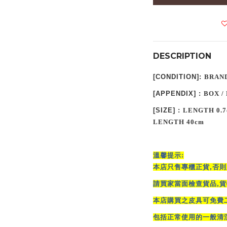
DESCRIPTION
[
CONDITION
]:
BRAN
[
APPENDIX
] :
BOX /
[
SIZE
] :
L
ENGTH
0.
LENGTH
40cm
:
溫馨提示
,
本店只售專櫃正貨
否則
,
請買家當面檢查貨品
貨
本店購買之皮具可免費
包括正常使用的一般清