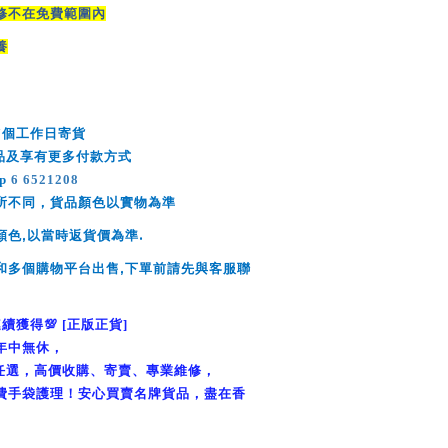
修不在免費範圍內
養
7
個工作日寄貨
品及享有更多付款方式
pp
6 6521208
所不同，貨品顏色以實物為準
,
.
顏色
以當時返貨價為準
,
和多個購物平台出售
下單前請先與客服聯
連續獲得
💯
[
正版正貨
]
年中無休，
任選，高價收購、寄賣、專業維修，
費手袋護理！安心買賣名牌貨品，盡在香