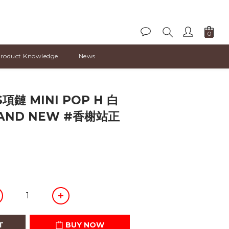
roduct Knowledge
News
BUY NOW
項鏈 MINI POP H 白
AND NEW #香榭站正
T
BUY NOW