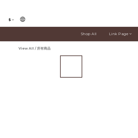
$
Shop All
Link Page
View All
/
所有商品