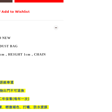
Add to Wishlist
D NEW
 DUST BAG
7cm
，
HEIGHT
1cm
，CHAIN
原銀奉還
物出門不可退換
(
)
二年保養
每年一次
潔、輕微補色、打蠟、防水渡膜