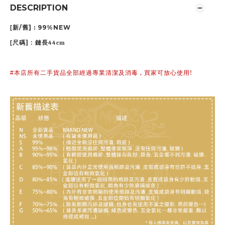
DESCRIPTION
/
] : 99%NEW
[
新
舊
] :
[
尺碼
鏈長44cm
,
!
#
本店所有二手貨品全部經過專業清潔及消毒
買家可放心使用