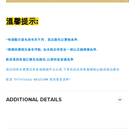
:
溫馨提示
.
*
每個顯示器色差有所不同，貨品顏色以實物為準
,
.
*
標價因應情況會有浮動
如未能及時更改一律以店舖標價為準
,
歡迎查詢客服訂購其他顏色
以當時返貨價為準
.
,
,
貨品同時在實體店和多個購物平台出售
下單前請先與客服聯絡以確保貨品庫存
Whatsapp
!
歡迎
66521208
查詢更多資料
ADDITIONAL DETAILS