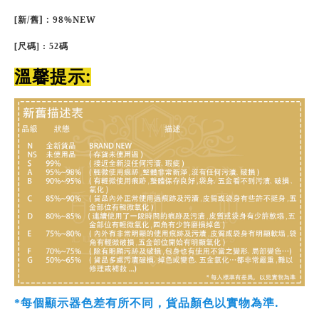
/
] : 98%NEW
[
新
舊
[
尺碼
] : 52碼
:
溫馨提示
.
*
每個顯示器色差有所不同，貨品顏色以實物為準