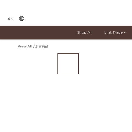
$
Shop All
Link Page
View All
/
所有商品