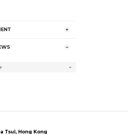
MENT
EWS
a Tsui
, Hong Kong