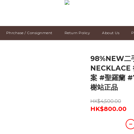
Phrchase / Consignment
Return Policy
About Us
P
98%NEW二手
NECKLAC
案 #聖羅蘭 #
榭站正品
HK$4,500.00
HK$800.00