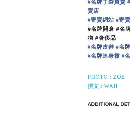
名牌手袋買賣
#
賣店
寄賣網站
寄
#
#
#
名牌開倉
#
名
物
#
奢侈品
名牌皮鞋
名
#
#
名牌連身裙
#
#
PHOTO :
ZOE
:
撰文
WAH
ADDITIONAL DET