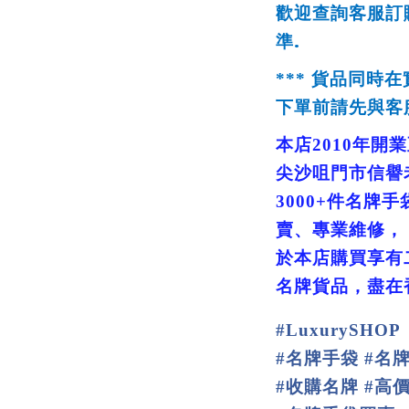
歡迎查詢客服訂
.
準
***
貨品同時在
下單前請先與客
本店
2010
年開業
尖沙咀門市信譽
3
000+
件名牌手
賣、專業維修，
於本店購買享有
名牌貨品，盡在
#
LuxurySHOP
名牌手袋
名
#
#
收購名牌
高
#
#