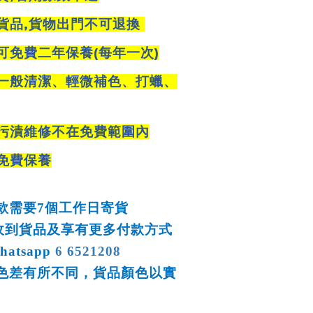
,
貨品
貨物出門不可退換
(
)
可免費二年保養
每年一次
一般清潔、輕微補色、打蠟、
污漬維修不在免費範圍內
免費保養
款需要
7
個工作日寄貨
收到貨品及享有更多付款方式
hatsapp
6 6521208
色差有所不同，貨品顏色以實