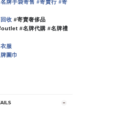
名牌手袋寄售
寄賣行
寄
#
#
#
賣回收
#
寄賣奢侈品
牌
outlet #
名牌代購
#
名牌禮
牌衣服
名牌圍巾
AILS