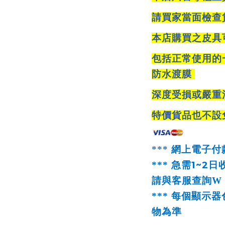
請買家當面檢查
本店購買之皮具
包括正常使用的
防水渡膜
深度受損或嚴重
特價貨品也不設
***
網上電子付
1~2
***
急需
日
請與客服查詢
W
***
每個顯示器
物為準