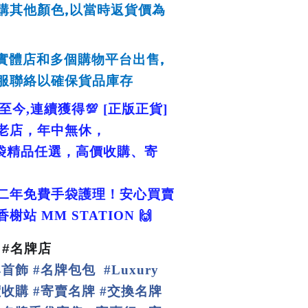
,
購其他顏色
以當時返貨價為
,
實體店和多個購物平台出售
服聯絡以確保貨品庫存
至今
,
連續獲得
💯
[
正版正貨
]
老店，年中無休，
袋精品任選，高價收購、寄
二年免費手袋護理！安心買賣
香榭站
MM STATION
🙌
#
名牌店
牌首飾
名牌包包
#
#
Luxury
價收購
寄賣名牌
交換名牌
#
#