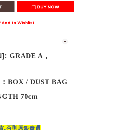
T
BUY NOW
Add to Wishlist
N
]:
GRADE A，
] :
BOX / DUST BAG
NGTH
70cm
,
貨
否則原銀奉還