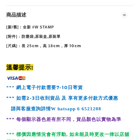
商品描述
[
新
/
舊
] :
全新 #W STAMP
,
[
附件
] :
防塵袋
原裝盒
,
原裝單
cm
cm
10cm
[
尺碼
] :
長 25
，高 18
，厚
:
溫馨提示
7-10
***
網上電子付款需要
日寄貨
2-3
***
如需
日收到貨品 及 享有更多付款方式優惠
請與客服查詢詳情
W
hatsapp
6 6521208
***
每個顯示器色差有所不同，貨品顏色以實物為準
,
*
**
標價因應情況會有浮動
如未能及時更改一律以店舖