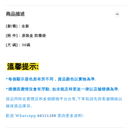
商品描述
[
新
/
舊
] : 全新
] :
[
附
件
原裝盒 防塵袋
] : 36碼
[
尺
碼
:
溫馨提示
.
*
每個顯示器色差有所不同，貨品顏色以實物為準
,
.
*
標價因應情況會有浮動
如未能及時更改一律以店舖標價為準
,
貨品同時在實體店和多個購物平台出售
下單前請先與客服聯絡以
,
確保貨品庫存
Whatsapp
!
歡迎
66521208
查詢更多資料