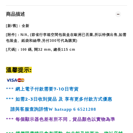
商品描述
[
新
/
舊
] :
全新
[
附件
] :
N/A
, (節省行李箱空間包裝盒在歐洲已丟棄,所以特價出售,如需
包裝盒、紙袋和絲帶,另付300可代為購買)
[
尺碼
] : 100
碼, 闊32 mm, 總長115 cm
:
溫馨提示
7-10
***
網上電子付款需要
日寄貨
2-3
***
如需
日收到貨品 及 享有更多付款方式優惠
請與客服查詢詳情
W
hatsapp
6 6521208
***
每個顯示器色差有所不同，貨品顏色以實物為準