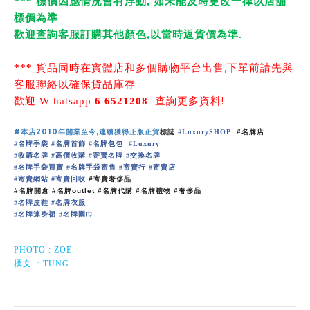
,
*
**
標價因應情況會有浮動
如未能及時更改一律以店舖
標價為準
,
歡迎查詢客服訂購其他顏色
以當時返貨價為準
.
,
***
貨品同時在實體店和多個購物平台出售
下單前請先與
客服聯絡以確保貨品庫存
!
歡迎
W
hatsapp
6 6521208
查詢更多資料
#
本店
2010
年開業至今
,
連續
獲
得正版正貨
標誌
#
LuxurySHOP
#
名牌店
名牌手袋
名牌首飾
名牌包包
#
#
#
#
Luxury
收購名牌
高價收購
寄賣名牌
交換名牌
#
#
#
#
名牌手袋買賣
名牌手袋寄售
寄賣行
寄賣店
#
#
#
#
寄賣網站
寄賣回收
#
#
#
寄賣奢侈品
#
名牌開倉
#
名牌
outlet #
名牌代購
#
名牌禮物
#
奢侈品
名牌皮鞋
名牌衣服
#
#
名牌連身裙
名牌圍巾
#
#
PHOTO : ZOE
:
撰文
TUNG