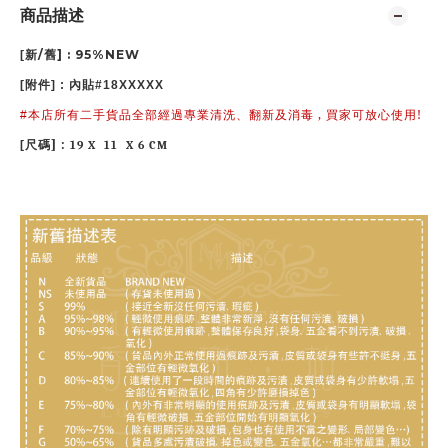
商品描述
/
] : 95%NEW
[
新
舊
[
附件
] : 內貼#18XXXXX
,
!
#
本店所有二手貨品全部經過專業清洗、翻新及消毒
買家可放心使用
] :
[
尺碼
19 X 11 X 6 CM