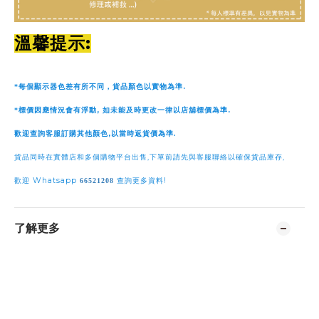
:
溫馨提示
.
*
每個顯示器色差有所不同，貨品顏色以實物為準
,
.
*
標價因應情況會有浮動
如未能及時更改一律以店舖標價為準
,
歡迎查詢客服訂購其他顏色
以當時返貨價為準
.
,
,
貨品同時在實體店和多個購物平台出售
下單前請先與客服聯絡以確保貨品庫存
Whatsapp
!
歡迎
66521208
查詢更多資料
了解更多