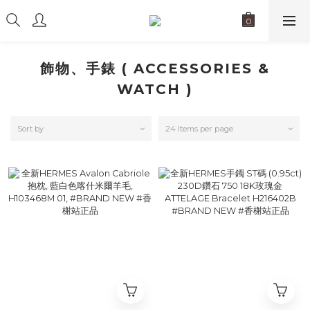
飾物、手錶 ( ACCESSORIES &
WATCH )
Sort by
24 Items per page