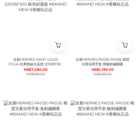
全新HERMES SAINT-LOUIS
全新HERMES PASSE-PASSE 棉質
FOLIA 松果無線水晶燈 Q150BF500
兒童浴用手套 熊貓刺繡圖案
銀色鋁蓋版 #BRAND NEW #香榭
#BRAND NEW #香榭站正品
HK$7,280.00
HK$1,190.00
站正品
HK$8,900.00
HK$1,600.00