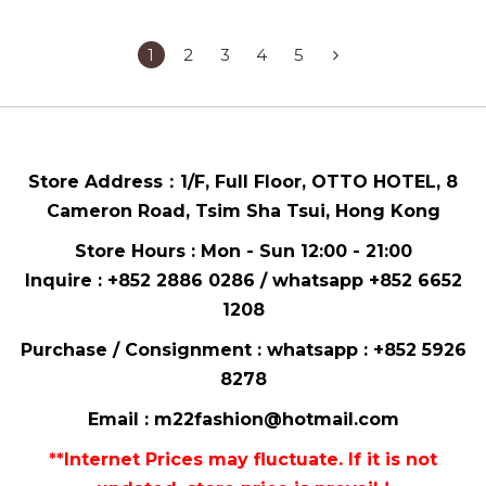
1
2
3
4
5
Store Address：
1/F, Full Floor,
OTTO HOTEL,
8
Cameron Road, Tsim Sha Tsui
, Hong Kong
Store Hours : Mon - Sun 12:00 - 21:00
Inquire : +852 2886 0286 / whatsapp
+852 6652
1208
Purchase / Consignment : whatsapp :
+852 5926
8278
Email :
m22fashion@hotmail.com
**Internet Prices may fluctuate. If it is not