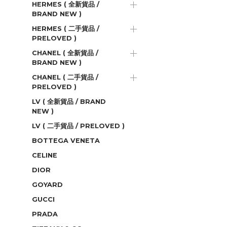
HERMES ( 全新貨品 /
BRAND NEW )
HERMES ( 二手貨品 /
PRELOVED )
CHANEL ( 全新貨品 /
BRAND NEW )
CHANEL ( 二手貨品 /
PRELOVED )
LV ( 全新貨品 / BRAND
NEW )
LV ( 二手貨品 / PRELOVED )
BOTTEGA VENETA
CELINE
DIOR
GOYARD
GUCCI
PRADA