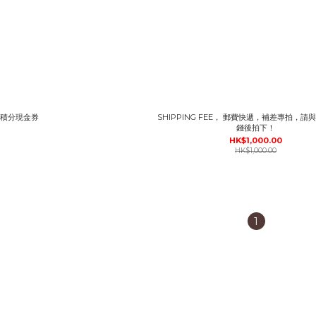
積分現金券
SHIPPING FEE， 郵費快遞，補差專拍，
錢後拍下！
HK$1,000.00
HK$1,000.00
1