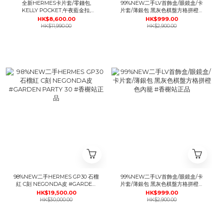
全新HERMES卡片套/零錢包,
99%NEW二手LV首飾盒/眼鏡盒/卡
KELLY POCKET,午夜藍金扣,
片套/薄銀包 黑灰色棋盤方格拼橙色
Epsom皮,#BRAND NEW #香榭站
內籠 #香榭站正品
HK$8,600.00
HK$999.00
正品
HK$11,990.00
HK$2,900.00
98%NEW二手HERMES GP30 石榴
99%NEW二手LV首飾盒/眼鏡盒/卡
紅 C刻 NEGONDA皮 #GARDEN
片套/薄銀包 黑灰色棋盤方格拼橙色
PARTY 30 #香榭站正品
內籠 #香榭站正品
HK$19,500.00
HK$999.00
HK$30,000.00
HK$2,900.00