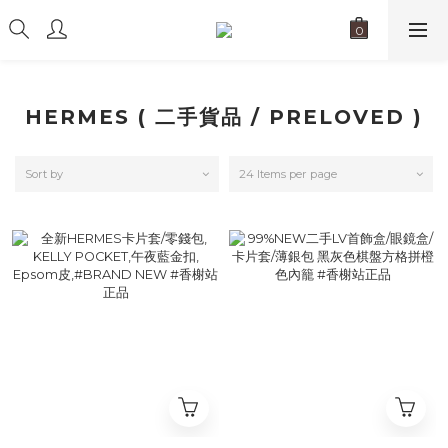
HERMES ( 二手貨品 / PRELOVED )
Sort by
24 Items per page