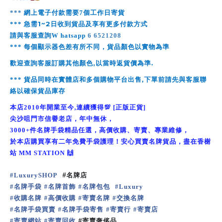
***
網上電子付款需要
7
個工作日寄貨
1~2
***
急需
日收到貨品及享有更多付款方式
請與客服查詢
W
hatsapp
6 6521208
***
每個顯示器色差有所不同，貨品顏色以實物為準
,
.
歡迎查詢客服訂購其他顏色
以當時返貨價為準
,
***
貨品同時在實體店和多個購物平台出售
下單前請先與客服聯
絡以確保貨品庫存
本店
2010
年開業至今
,
連續獲得
💯
[
正版正貨
]
尖沙咀門市信譽老店，年中無休，
3
000+
件名牌手袋精品任選，高價收購、寄賣、專業維修，
於本店購買享有二年免費手袋護理！安心買賣名牌貨品，盡在香榭
站
MM STATION
🙌
#
LuxurySHOP
#
名牌店
名牌手袋
名牌首飾
名牌包包
#
#
#
#
Luxury
收購名牌
高價收購
寄賣名牌
交換名牌
#
#
#
#
名牌手袋買賣
名牌手袋寄售
寄賣行
寄賣店
#
#
#
#
寄賣網站
寄賣回收
#
#
#
寄賣奢侈品