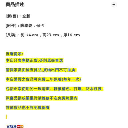
商品描述
[
新
/
舊
] :
全新
[
附件
] :
防塵袋，保卡
34cm
cm
cm
[
尺碼
] :
長
，高23
，厚14
:
溫馨提示
,
本店只售專櫃正貨
否則原銀奉還
,
請買家當面檢查貨品
貨物出門不可退換
(
)
本店購買之貨品可免費二年保養
每年一次
包括正常使用的一般清潔、輕微補色、打蠟、防水渡膜
深度受損或嚴重污漬維修不在免費範圍內
特價貨品也不設免費保養