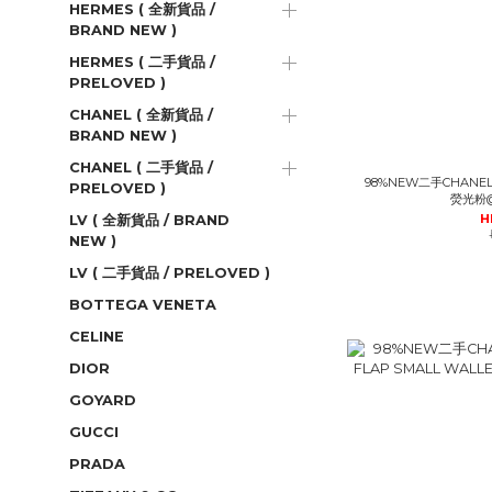
HERMES ( 全新貨品 /
BRAND NEW )
HERMES ( 二手貨品 /
PRELOVED )
CHANEL ( 全新貨品 /
BRAND NEW )
CHANEL ( 二手貨品 /
98%NEW二手CHANE
PRELOVED )
熒光粉@
H
LV ( 全新貨品 / BRAND
NEW )
LV ( 二手貨品 / PRELOVED )
BOTTEGA VENETA
CELINE
DIOR
GOYARD
GUCCI
PRADA