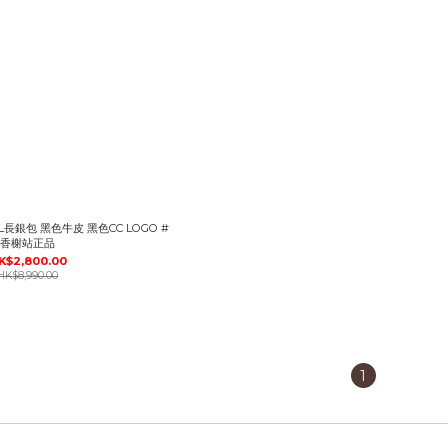
L長銀包 黑色牛皮 黑色CC LOGO #
香榭站正品
K$2,800.00
HK$8,990.00
1