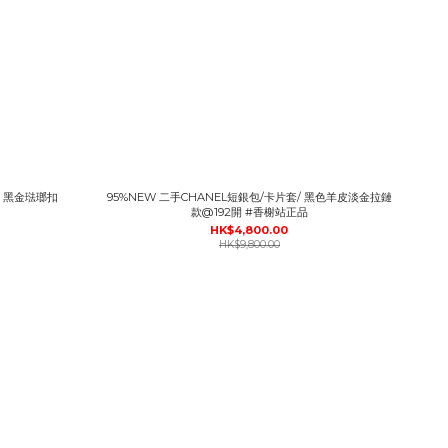
皮 黑金琺瑯扣
95%NEW 二手CHANEL短銀包/卡片套/ 黑色羊皮淡金拉鏈
款@192開 #香榭站正品
HK$4,800.00
HK$9,800.00