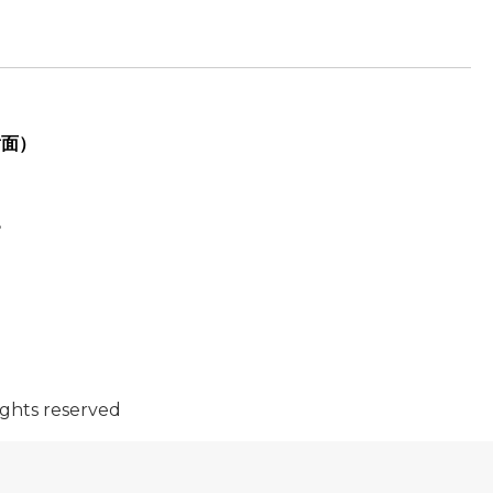
對面）
8
hts reserved