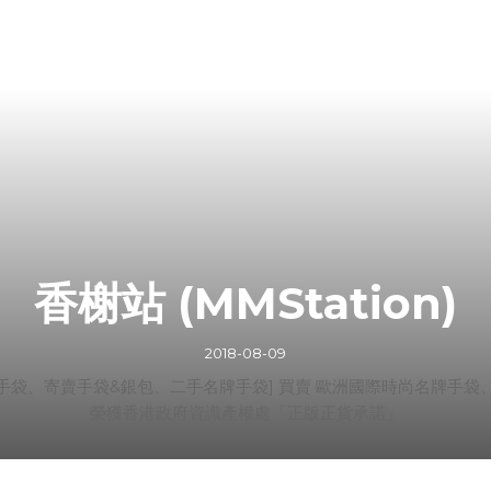
香榭站 (MMStation)
2018-08-09
高價收購名牌手袋、寄賣手袋&銀包、二手名牌手袋] 買賣 歐洲國際時尚名
榮獲香港政府資識產權處「正版正貨承諾」