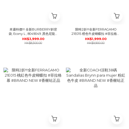
本週特價!!! 全新BURBERRY斜背
限時2折!!!全新FERRAGAMO
袋, Econy L , 8049049 ,黑色尼龍銀
21E015 橙色牛皮蝴蝶扣 #菲拉格慕
扣,巴寶莉單肩包 #BRAND NEW#
#BRAND NEW #香榭站正品
HK$3,999.00
HK$1,999.00
香榭站正品
HK$8,300.00
HK$9,900.00