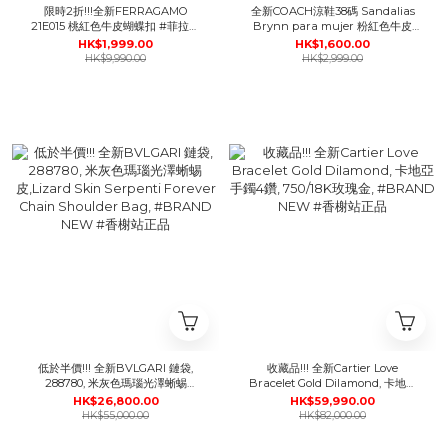
限時2折!!!全新FERRAGAMO
全新COACH涼鞋38碼 Sandalias
21E015 桃紅色牛皮蝴蝶扣 #菲拉格
Brynn para mujer 粉紅色牛皮
慕 #BRAND NEW #香榭站正品
#BRAND NEW #香榭站正品
HK$1,999.00
HK$1,600.00
HK$9,990.00
HK$2,999.00
低於半價!!! 全新BVLGARI 鏈袋,
收藏品!!! 全新Cartier Love
288780, 米灰色瑪瑙光澤蜥蜴
Bracelet Gold DiIamond, 卡地亞
皮,Lizard Skin Serpenti Forever
手鐲4鑽, 750/18K玫瑰金, #BRAND
HK$26,800.00
HK$59,990.00
Chain Shoulder Bag, #BRAND
NEW #香榭站正品
HK$55,000.00
HK$82,000.00
NEW #香榭站正品