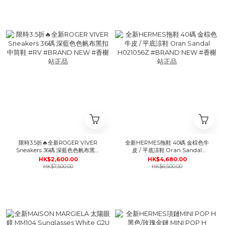
限時3.5折🔥全新ROGER VIVER
全新HERMES拖鞋 40碼 金棕色牛
Sneakers 36碼 深藍色色帆布黑扣
皮 / 平底涼鞋 Oran Sandal
中筒鞋 #RV #BRAND NEW #香
H021056Z #BRAND NEW #香榭
HK$2,600.00
HK$4,680.00
榭站正品
站正品
HK$7,500.00
HK$6,500.00