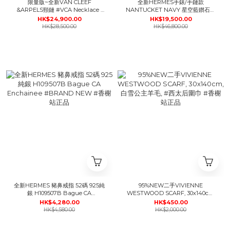
限量版~全新VAN CLEEF
全新HERMES手錶/手鏈款
&ARPELS頸鏈 #VCA Necklace ,
NANTUCKET NAVY 星空藍鑚石閃
ARP4KK00, 玫瑰金/灰貝母
錶面 17mm 訂製SPECIAL ORDER
HK$24,900.00
HK$19,500.00
#BRAND NEW #香榭站正品
WATCH #BRAND NEW #香榭站
HK$28,500.00
HK$46,800.00
正品
全新HERMES 豬鼻戒指 52碼 925純
95%NEW二手VIVIENNE
銀 H109507B Bague CA
WESTWOOD SCARF, 30x140cm,
Enchainee #BRAND NEW #香榭
白雪公主羊毛, #西太后圍巾 #香榭
HK$4,280.00
HK$450.00
站正品
站正品
HK$4,580.00
HK$2,000.00