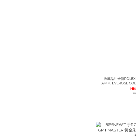
收藏品!!! 全新ROLEX 50535 , CELLINI MOONPHASE
39MM, EVEROSE 
錶 #BRA
HK
H