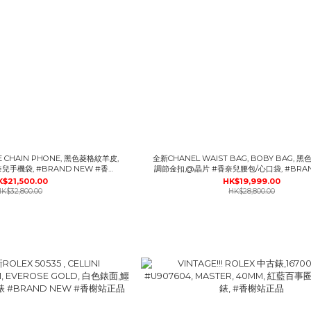
E CHAIN PHONE, 黑色菱格紋羊皮,
全新CHANEL WAIST BAG, BOBY BAG, 
兒手機袋, #BRAND NEW #香榭
調節金扣,@晶片 #香奈兒腰包/心口袋, #BRAN
站正品
香榭站正品
K$21,500.00
HK$19,999.00
K$32,800.00
HK$28,800.00