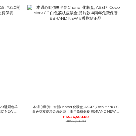
320開,紫色羊
本週心動價!!! 全新Chanel 化妝盒, AS3171,Coco Mark CC
D NEW #
白色荔枝皮淡金,晶片款 #兩年免費保養 #BRAND NEW #
香榭站正品
HK$26,500.00
HK$37,300.00