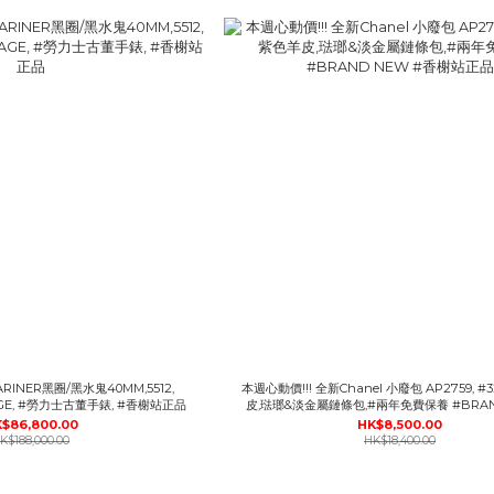
RINER黑圈/黑水鬼40MM,5512,
本週心動價!!! 全新Chanel 小廢包 AP2759, #
NTAGE, #勞力士古董手錶, #香榭站正品
皮,琺瑯&淡金屬鏈條包,#兩年免費保養 #BRAN
香榭站正品
$86,800.00
HK$8,500.00
K$188,000.00
HK$18,400.00