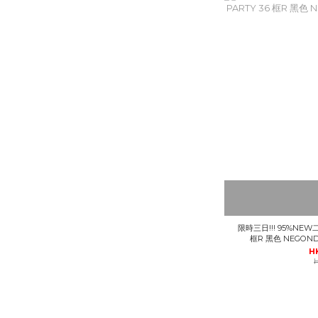
限時三日!!! 95%NEW二
框R 黑色 NEGON
H
H