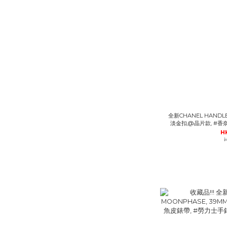
全新CHANEL HANDL
淡金扣,@晶片款, #香奈
H
H