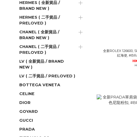
HERMES ( 全新貨品 /
BRAND NEW )
HERMES ( 二手貨品 /
PRELOVED )
CHANEL ( 全新貨品 /
BRAND NEW )
CHANEL ( 二手貨品 /
全新ROLEX 126600, 
PRELOVED )
紅海使, #B
HK
LV ( 全新貨品 / BRAND
H
NEW )
LV ( 二手貨品 / PRELOVED )
BOTTEGA VENETA
CELINE
DIOR
GOYARD
GUCCI
PRADA